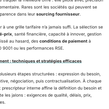
traquer la meilleure offre : elle pilote avec précision
glementaire. Rares sont les sociétés qui peuvent se
nsparence dans leur
sourcing fournisseur
.
à une grille tarifaire n’a jamais suffi. La sélection se
é-prix
, santé financière, capacité à innover, gestion
laissé au hasard, des
conditions de paiement
à
SO 9001 ou les performances RSE.
ent : techniques et stratégies efficaces
plusieurs étapes structurées : expression du besoin,
tive, négociation, puis contractualisation. À chaque
prescripteur interne affine la définition du besoin et
te les jalons : exigences de qualité, délais, prix,
es.