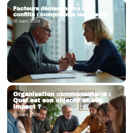
Facteurs déclencheurs des
conflits : comprendre les raisons
10 mars 2026
Organisation communautaire :
Quel est son objectif et son
impact ?
10 mars 2026